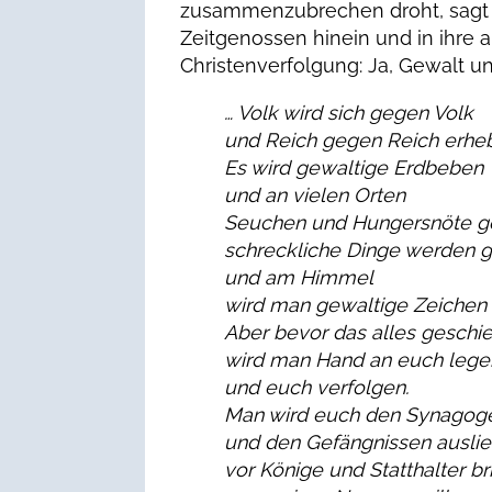
zusammenzubrechen droht, sagt –
Zeitgenossen hinein und in ihre
Christenverfolgung: Ja, Gewalt u
… Volk wird sich gegen Volk
und Reich gegen Reich erhe
Es wird gewaltige Erdbeben
und an vielen Orten
Seuchen und Hungersn
ö
te g
schreckliche Dinge werden 
und am Himmel
wird man gewaltige Zeichen 
Aber bevor das alles geschie
wird man Hand an euch lege
und euch verfolgen.
Man wird euch den Synagog
und den Gef
ä
ngnissen auslie
vor K
ö
nige und Statthalter b