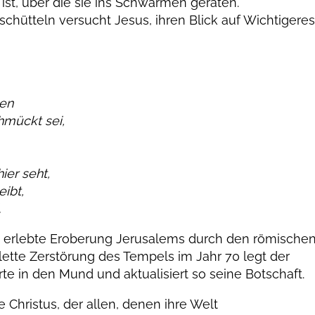
st, über die sie ins Schwärmen geraten.
chütteln versucht Jesus, ihren Blick auf Wichtigere
nen
mückt sei,
ier seht,
eibt,
.
ts erlebte Eroberung Jerusalems durch den römische
lette Zerstörung des Tempels im Jahr 70 legt der
te in den Mund und aktualisiert so seine Botschaft.
e Christus, der allen, denen ihre Welt