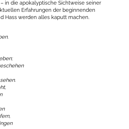
 in die apokalyptische Sichtweise seiner
 aktuellen Erfahrungen der beginnenden
nd Hass werden alles kaputt machen.
ben.
eben;
geschehen
sehen.
ht,
n
en
fern,
ringen