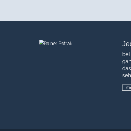
Je
bei
gan
das
seh
me