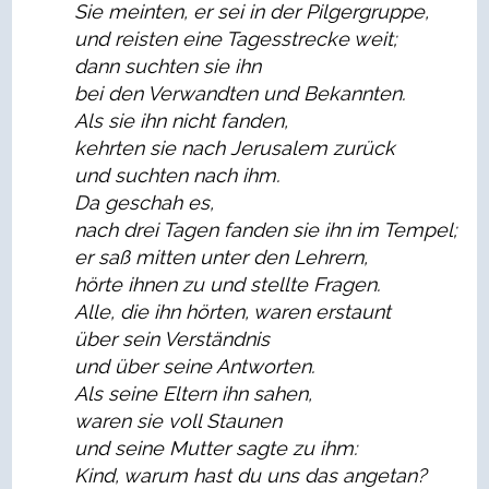
Sie meinten, er sei in der Pilgergruppe,
und reisten eine Tagesstrecke weit;
dann suchten sie ihn
bei den Verwandten und Bekannten.
Als sie ihn nicht fanden,
kehrten sie nach Jerusalem zur
ü
ck
und suchten nach ihm.
Da geschah es,
nach drei Tagen fanden sie ihn im Tempel;
er saß mitten unter den Lehrern,
hörte ihnen zu und stellte Fragen.
Alle, die ihn h
ö
rten, waren erstaunt
ü
ber sein Verst
ä
ndnis
und
ü
ber seine Antworten.
Als seine Eltern ihn sahen,
waren sie voll Staunen
und seine Mutter sagte zu ihm:
Kind, warum hast du uns das angetan?