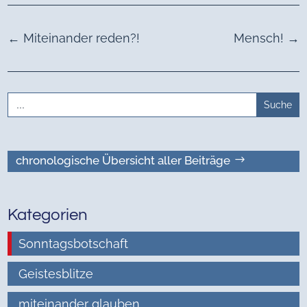
←
Miteinander reden?!
Mensch!
→
Search
for:
chronologische Übersicht aller Beiträge
Kategorien
Sonntagsbotschaft
Geistesblitze
miteinander glauben