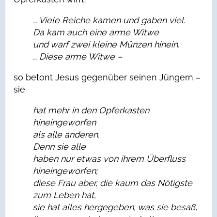
… Viele Reiche kamen und gaben viel.
Da kam auch eine arme Witwe
und warf zwei kleine M
ü
nzen hinein.
… Diese arme Witwe –
so betont Jesus gegenüber seinen Jüngern –
sie
hat mehr in den Opferkasten
hineingeworfen
als alle anderen.
Denn sie alle
haben nur etwas von ihrem
Ü
berfluss
hineingeworfen;
diese Frau aber, die kaum das N
ö
tigste
zum Leben hat,
sie hat alles hergegeben, was sie besa
ß
,