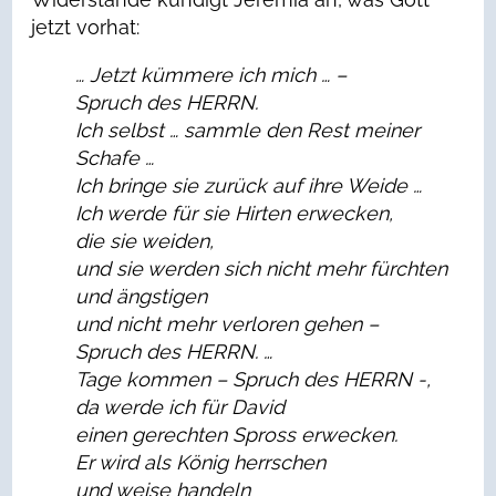
jetzt vorhat:
… Jetzt kümmere ich mich … –
Spruch des HERRN.
Ich selbst … sammle den Rest meiner
Schafe …
Ich bringe sie zur
ü
ck auf ihre Weide …
Ich werde f
ü
r sie Hirten erwecken,
die sie weiden,
und sie werden sich nicht mehr f
ü
rchten
und
ä
ngstigen
und nicht mehr verloren gehen –
Spruch des HERRN. …
Tage kommen – Spruch des HERRN -,
da werde ich f
ü
r David
einen gerechten Spross erwecken.
Er wird als König herrschen
und weise handeln