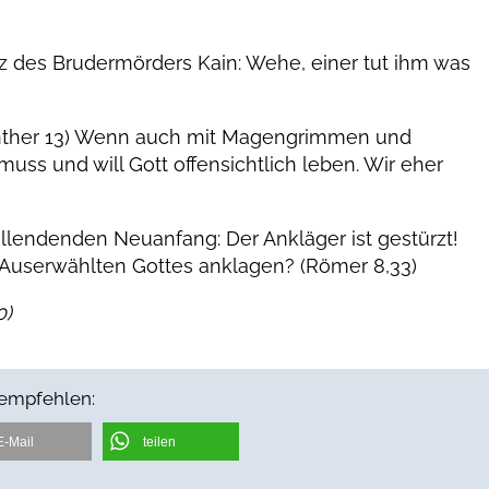
tz des Brudermörders Kain: Wehe, einer tut ihm was
orinther 13) Wenn auch mit Magengrimmen und
uss und will Gott offensichtlich leben. Wir eher
llendenden Neuanfang: Der Ankläger ist gestürzt!
e Auserwählten Gottes anklagen? (Römer 8,33)
0)
 empfehlen:
E-Mail
teilen