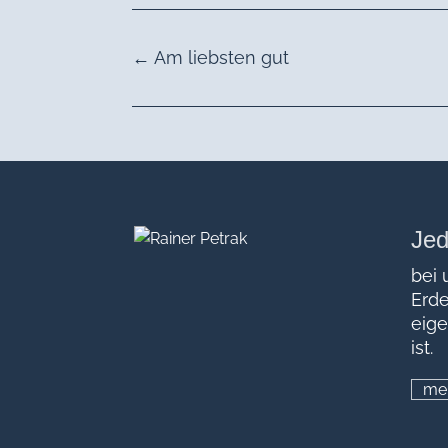
←
Am liebsten gut
Je
bei 
Erde
eige
ist.
me