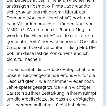
Der Betriebsrat der in Frankfurt-Fechenheim
ansässigen Kosmetik- Firma Jade wandte
sich 1995 an uns mit einem Hilferuf, als
Dormann (Vorstand Hoechst AG) noch ein
paar Milliarden brauchte – für den Kauf von
MMD in USA, um dort die Pharma-Nr. 3 zu
werden. Die Hoechst AG wollte die stets so
genannte „Perle“ der Fechenheimer Cassella-
Gruppe an L’Oréal verkaufen – die 3 Mrd. DM
bot, um diese lästige Konkurrenz endlich
dicht zu machen!
Die Solidarität, die die Jade-Belegschaft aus
unserer Kirchengemeinde erfuhr, war für die
Beschäftigten – wie mir immer wieder noch
Jahre später gesagt wurde – ein wichtiger
Baustein zu ihrer Bestärkung in ihrem Kampf
um die Arbeitsplätze, so dass sie erfolgreich
zu Hochform aufliefen: L’Oréal hat einen