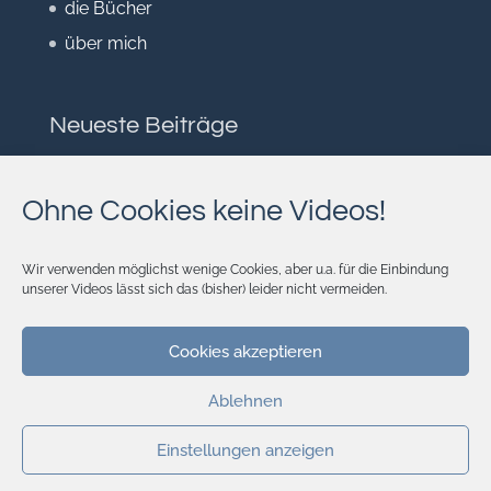
die Bücher
über mich
Neueste Beiträge
Herausgefordert
Lebensraum
Ohne Cookies keine Videos!
Auf Durststrecke
Ungeahnter Schatz
Wir verwenden möglichst wenige Cookies, aber u.a. für die Einbindung
unserer Videos lässt sich das (bisher) leider nicht vermeiden.
Was ist gerecht?
Cookies akzeptieren
Ablehnen
Einstellungen anzeigen
KONTAKT
DATENSCHUTZ
COOKIE-RICHTLINIE (EU)
IMPRESSUM