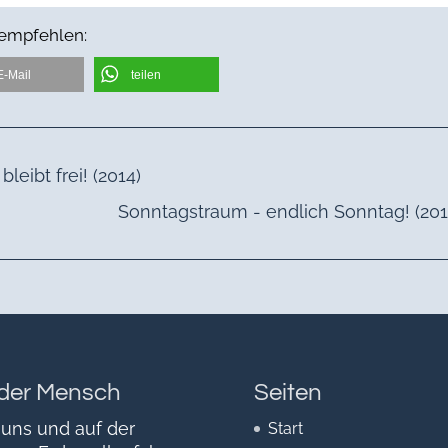
 empfehlen:
E-Mail
teilen
leibt frei! (2014)
Sonntagstraum - endlich Sonntag! (201
der Mensch
Seiten
 uns und auf der
Start