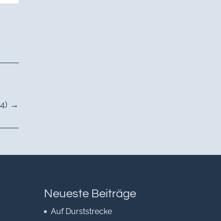
4)
→
Neueste Beiträge
Auf Durststrecke