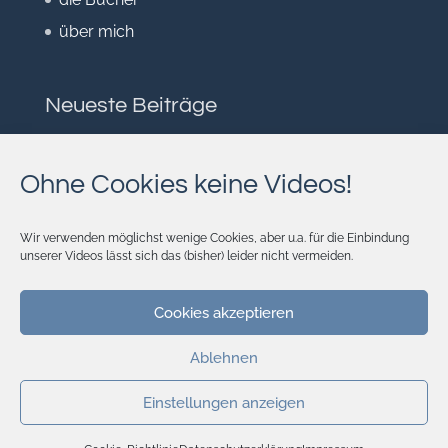
über mich
Neueste Beiträge
Herausgefordert
Lebensraum
Ohne Cookies keine Videos!
Auf Durststrecke
Ungeahnter Schatz
Wir verwenden möglichst wenige Cookies, aber u.a. für die Einbindung
unserer Videos lässt sich das (bisher) leider nicht vermeiden.
Was ist gerecht?
Cookies akzeptieren
Ablehnen
Einstellungen anzeigen
KONTAKT
DATENSCHUTZ
COOKIE-RICHTLINIE (EU)
IMPRESSUM