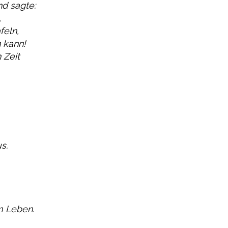
d sagte:
,
feln,
 kann!
 Zeit
s.
m Leben.