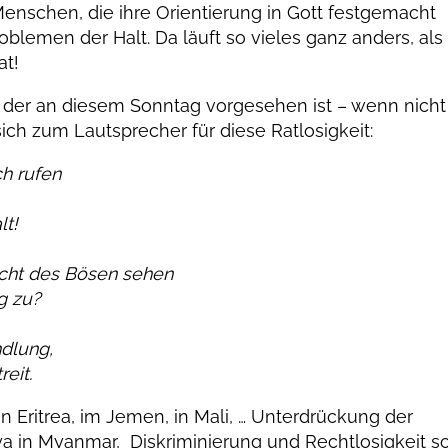
nschen, die ihre Orientierung in Gott festgemacht
oblemen der Halt. Da läuft so vieles ganz anders, als
at!
l, der an diesem Sonntag vorgesehen ist – wenn nicht
ich zum Lautsprecher für diese Ratlosigkeit:
ch rufen
lt!
cht des Bösen sehen
g zu?
dlung,
eit.
in Eritrea, im Jemen, in Mali, … Unterdrückung der
a in Myanmar, Diskriminierung und Rechtlosigkeit s