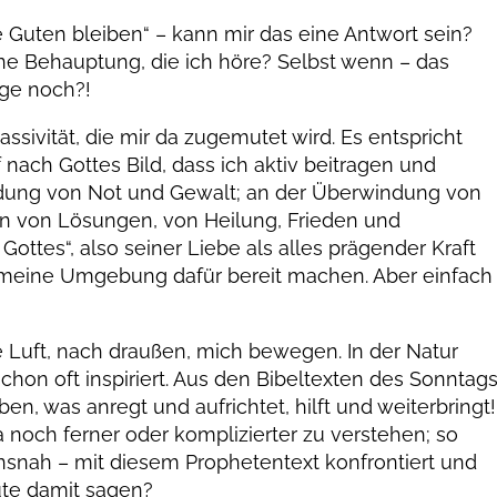
 Guten bleiben“ – kann mir das eine Antwort sein?
ne Behauptung, die ich höre? Selbst wenn – das
nge noch?!
sivität, die mir da zugemutet wird. Es entspricht
ach Gottes Bild, dass ich aktiv beitragen und
indung von Not und Gewalt; an der Überwindung von
n von Lösungen, von Heilung, Frieden und
 Gottes“, also seiner Liebe als alles prägender Kraft
 meine Umgebung dafür bereit machen. Aber einfach
 Luft, nach draußen, mich bewegen. In der Natur
chon oft inspiriert. Aus den Bibeltexten des Sonntag
, was anregt und aufrichtet, hilft und weiterbringt!
a noch ferner oder komplizierter zu verstehen; so
nsnah – mit diesem Prophetentext konfrontiert und
eute damit sagen?