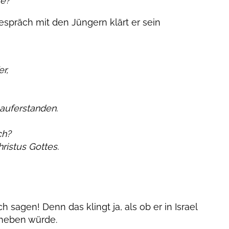
te?
espräch mit den Jüngern klärt er sein
r,
 auferstanden.
ch?
ristus Gottes.
ch sagen! Denn das klingt ja, als ob er in Israel
rheben würde.