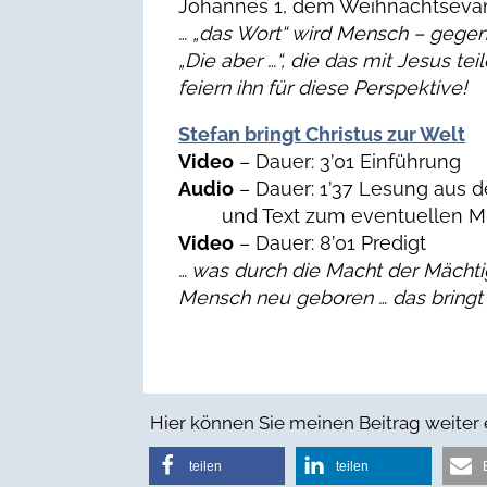
Johannes 1, dem Weihnachtseva
… „das Wort“ wird Mensch – gege
„Die aber …“, die das mit Jesus tei
feiern ihn für diese Perspektive!
Stefan bringt Christus zur Welt
Video
– Dauer: 3’01 Einführung
Audio
– Dauer: 1’37 Lesung aus d
und Text zum eventuellen Mi
Video
– Dauer: 8’01 Predigt
… was durch die Macht der Mächt
Mensch neu geboren … das bringt
Hier können Sie meinen Beitrag weiter
teilen
teilen