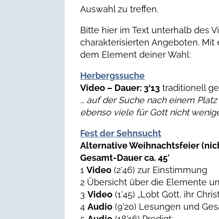
Auswahl zu treffen.
Bitte hier im Text unterhalb des 
charakterisierten Angeboten. Mit 
dem Element deiner Wahl:
Herbergssuche
Video – Dauer: 3‘13
traditionell g
… auf der Suche nach einem Platz
ebenso viele für Gott nicht wenige
Fest der Sehnsucht
Alternative Weihnachtsfeier (nic
Gesamt-Dauer ca. 45′
1
Video
(2’46) zur Einstimmung
2 Übersicht über die Elemente un
3
Video
(1’45) „Lobt Gott, ihr Chri
4
Audio
(9’20) Lesungen und Ges
5
Audio
(18’16) Predigt: