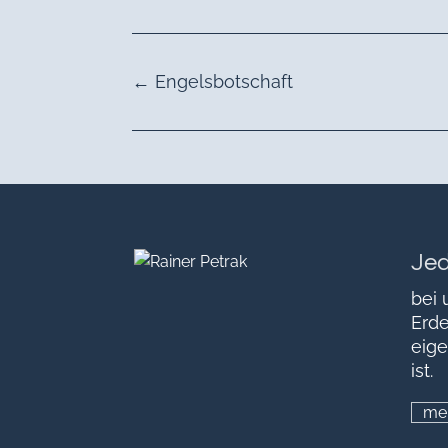
←
Engelsbotschaft
Je
bei 
Erde
eige
ist.
me