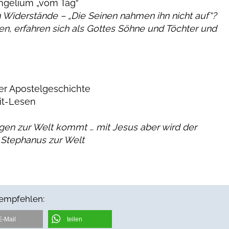
ngelium „vom Tag“
n Widerstände – „Die Seinen nahmen
ihn nicht auf“?
len, erfahren sich als
Gottes Söhne und Töchter und
er Apostelgeschichte
t-Lesen
igen zur Welt kommt … mit Jesus
aber wird der
 Stephanus zur Welt
 empfehlen:
E-Mail
teilen