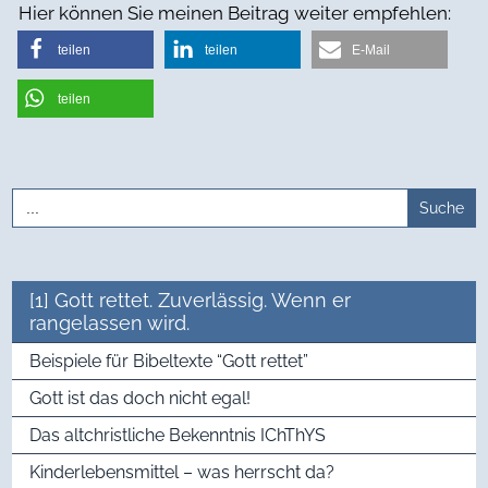
Hier können Sie meinen Beitrag weiter empfehlen:
teilen
teilen
E-Mail
teilen
Search
for:
[1] Gott rettet. Zuverlässig. Wenn er
rangelassen wird.
Beispiele für Bibeltexte “Gott rettet”
Gott ist das doch nicht egal!
Das altchristliche Bekenntnis IChThYS
Kinderlebensmittel – was herrscht da?