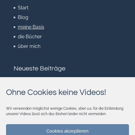
Start
Blog
meine Basis
die Bücher
über mich
Neueste Beiträge
Herausgefordert
Lebensraum
Ohne Cookies keine Videos!
Auf Durststrecke
Ungeahnter Schatz
Wir verwenden möglichst wenige Cookies, aber u.a. für die Einbindung
unserer Videos lässt sich das (bisher) leider nicht vermeiden.
Was ist gerecht?
Cookies akzeptieren